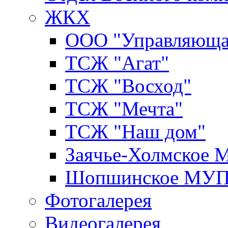
ЖКХ
ООО "Управляюща
ТСЖ "Агат"
ТСЖ "Восход"
ТСЖ "Мечта"
ТСЖ "Наш дом"
Заячье-Холмское
Шопшинское МУ
Фотогалерея
Видеогалерея