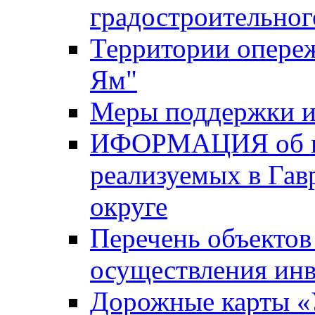
градостроительног
Территории опере
Ям"
Меры поддержки и
ИФОРМАЦИЯ об ин
реализуемых в Га
округе
Перечень объектов
осуществления ин
Дорожные карты «