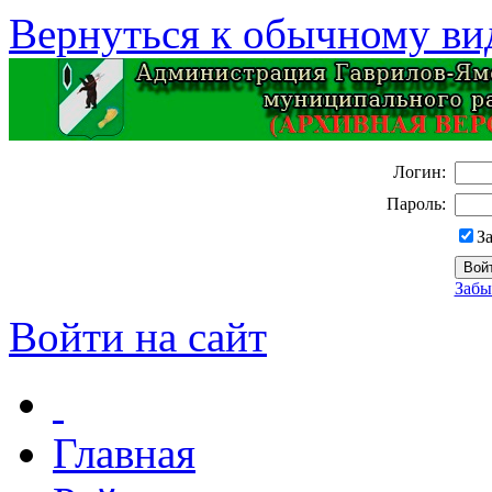
Вернуться к обычному ви
Логин:
Пароль:
З
Забы
Войти на сайт
Главная