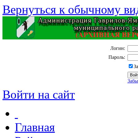
Вернуться к обычному ви
Логин:
Пароль:
З
Забы
Войти на сайт
Главная