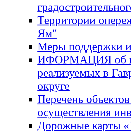
градостроительног
Территории опере
Ям"
Меры поддержки и
ИФОРМАЦИЯ об ин
реализуемых в Га
округе
Перечень объектов
осуществления ин
Дорожные карты «