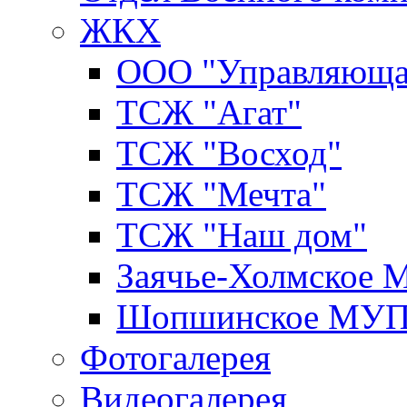
ЖКХ
ООО "Управляюща
ТСЖ "Агат"
ТСЖ "Восход"
ТСЖ "Мечта"
ТСЖ "Наш дом"
Заячье-Холмское
Шопшинское МУ
Фотогалерея
Видеогалерея