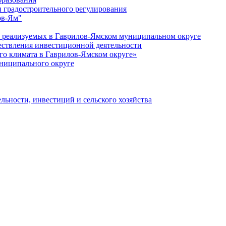
 градостроительного регулирования
ов-Ям"
еализуемых в Гаврилов-Ямском муниципальном округе
ествления инвестиционной деятельности
о климата в Гаврилов-Ямском округе»
ниципального округе
льности, инвестиций и сельского хозяйства