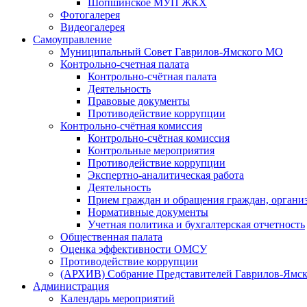
Шопшинское МУП ЖКХ
Фотогалерея
Видеогалерея
Самоуправление
Муниципальный Совет Гаврилов-Ямского МО
Контрольно-счетная палата
Контрольно-счётная палата
Деятельность
Правовые документы
Противодействие коррупции
Контрольно-счётная комиссия
Контрольно-счётная комиссия
Контрольные мероприятия
Противодействие коррупции
Экспертно-аналитическая работа
Деятельность
Прием граждан и обращения граждан, органи
Нормативные документы
Учетная политика и бухгалтерская отчетность
Общественная палата
Оценка эффективности ОМСУ
Противодействие коррупции
(АРХИВ) Собрание Представителей Гаврилов-Ямск
Администрация
Календарь мероприятий