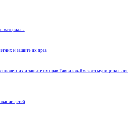
е материалы
етних и защите их прав
шеннолетних и защите их прав Гаврилов-Ямского муниципальног
ование детей