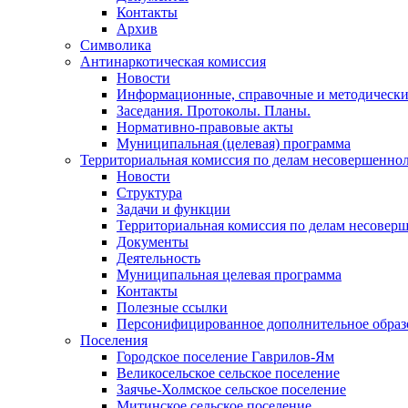
Контакты
Архив
Символика
Антинаркотическая комиссия
Новости
Информационные, справочные и методически
Заседания. Протоколы. Планы.
Нормативно-правовые акты
Муниципальная (целевая) программа
Территориальная комиссия по делам несовершеннол
Новости
Структура
Задачи и функции
Территориальная комиссия по делам несовер
Документы
Деятельность
Муниципальная целевая программа
Контакты
Полезные ссылки
Персонифицированное дополнительное образ
Поселения
Городское поселение Гаврилов-Ям
Великосельское сельское поселение
Заячье-Холмское сельское поселение
Митинское сельское поселение