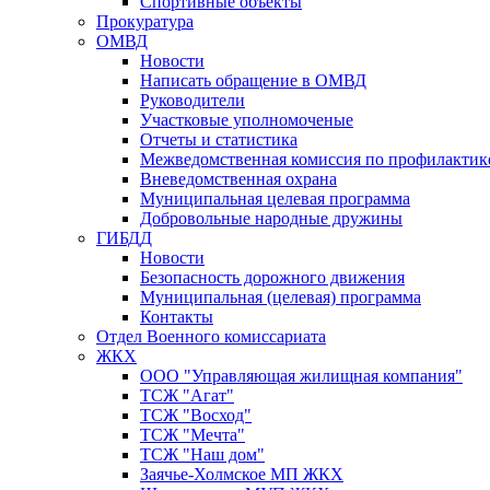
Спортивные объекты
Прокуратура
ОМВД
Новости
Написать обращение в ОМВД
Руководители
Участковые уполномоченые
Отчеты и статистика
Межведомственная комиссия по профилактик
Вневедомственная охрана
Муниципальная целевая программа
Добровольные народные дружины
ГИБДД
Новости
Безопасность дорожного движения
Муниципальная (целевая) программа
Контакты
Отдел Военного комиссариата
ЖКХ
ООО "Управляющая жилищная компания"
ТСЖ "Агат"
ТСЖ "Восход"
ТСЖ "Мечта"
ТСЖ "Наш дом"
Заячье-Холмское МП ЖКХ