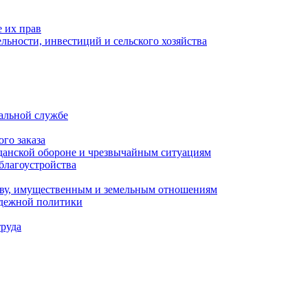
 их прав
льности, инвестиций и сельского хозяйства
альной службе
го заказа
данской обороне и чрезвычайным ситуациям
благоустройства
ству, имущественным и земельным отношениям
одежной политики
труда