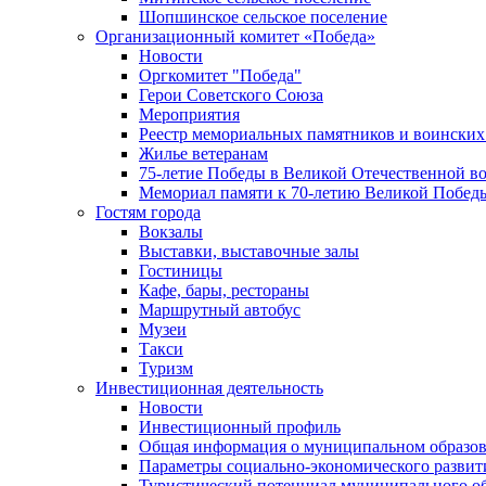
Шопшинское сельское поселение
Организационный комитет «Победа»
Новости
Оргкомитет "Победа"
Герои Советского Союза
Мероприятия
Реестр мемориальных памятников и воинских
Жилье ветеранам
75-летие Победы в Великой Отечественной в
Мемориал памяти к 70-летию Великой Побед
Гостям города
Вокзалы
Выставки, выставочные залы
Гостиницы
Кафе, бары, рестораны
Маршрутный автобус
Музеи
Такси
Туризм
Инвестиционная деятельность
Новости
Инвестиционный профиль
Общая информация о муниципальном образова
Параметры социально-экономического развит
Туристический потенциал муниципального о