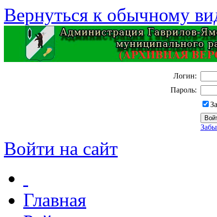
Вернуться к обычному ви
Логин:
Пароль:
З
Забы
Войти на сайт
Главная