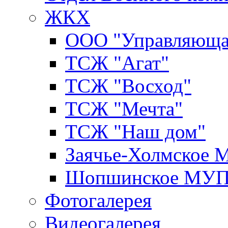
ЖКХ
ООО "Управляюща
ТСЖ "Агат"
ТСЖ "Восход"
ТСЖ "Мечта"
ТСЖ "Наш дом"
Заячье-Холмское
Шопшинское МУ
Фотогалерея
Видеогалерея