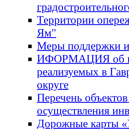
градостроительног
Территории опере
Ям"
Меры поддержки и
ИФОРМАЦИЯ об ин
реализуемых в Га
округе
Перечень объектов
осуществления ин
Дорожные карты «